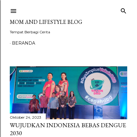
Langsung ke konten utama
MOM AND LIFESTYLE BLOG
Tempat Berbagi Cerita
BERANDA
P
o
s
t
Oktober 24, 2023
WUJUDKAN INDONESIA BEBAS DENGUE
i
2030