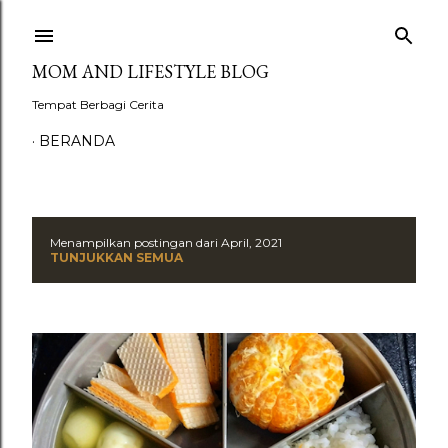
Langsung ke konten utama
MOM AND LIFESTYLE BLOG
Tempat Berbagi Cerita
BERANDA
Menampilkan postingan dari April, 2021
P
TUNJUKKAN SEMUA
o
s
t
i