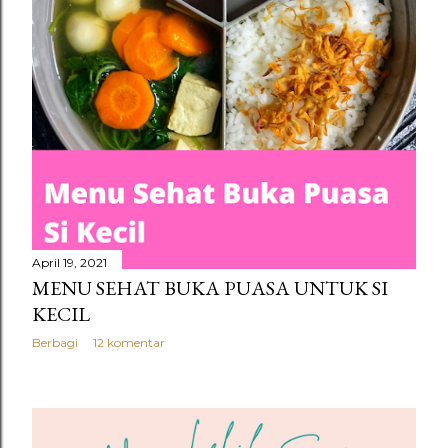
n
g
a
n
April 19, 2021
MENU SEHAT BUKA PUASA UNTUK SI
KECIL
Berbagi
12 komentar