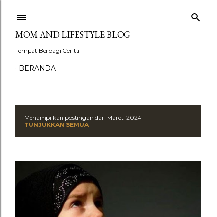
Langsung ke konten utama
MOM AND LIFESTYLE BLOG
Tempat Berbagi Cerita
BERANDA
Menampilkan postingan dari Maret, 2024
P
TUNJUKKAN SEMUA
o
s
t
i