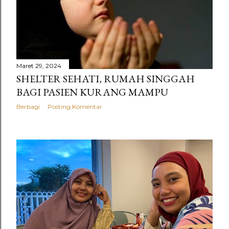
n
g
a
n
Maret 29, 2024
SHELTER SEHATI, RUMAH SINGGAH
BAGI PASIEN KURANG MAMPU
Berbagi
Posting Komentar