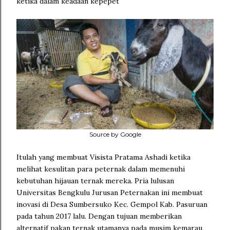
ketika dalam keadaan kepepet
Source by Google
Itulah yang membuat Visista Pratama Ashadi ketika
melihat kesulitan para peternak dalam memenuhi
kebutuhan hijauan ternak mereka. Pria lulusan
Universitas Bengkulu Jurusan Peternakan ini membuat
inovasi di Desa Sumbersuko Kec. Gempol Kab. Pasuruan
pada tahun 2017 lalu. Dengan tujuan memberikan
alternatif pakan ternak utamanya pada musim kemarau,