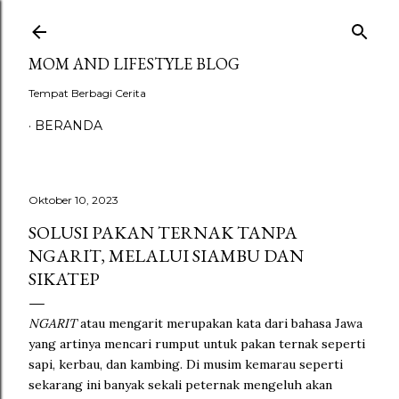
Langsung ke konten utama
MOM AND LIFESTYLE BLOG
Tempat Berbagi Cerita
BERANDA
Oktober 10, 2023
SOLUSI PAKAN TERNAK TANPA
NGARIT, MELALUI SIAMBU DAN
SIKATEP
NGARIT
atau mengarit merupakan kata dari bahasa Jawa
yang artinya mencari rumput untuk pakan ternak seperti
sapi, kerbau, dan kambing. Di musim kemarau seperti
sekarang ini banyak sekali peternak mengeluh akan