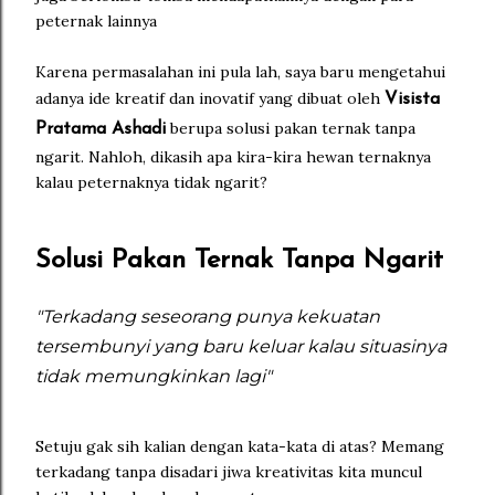
peternak lainnya
Karena permasalahan ini pula lah, saya baru mengetahui
adanya ide kreatif dan inovatif yang dibuat oleh
Visista
berupa solusi pakan ternak tanpa
Pratama Ashadi
ngarit. Nahloh, dikasih apa kira-kira hewan ternaknya
kalau peternaknya tidak ngarit?
Solusi Pakan Ternak Tanpa Ngarit
"Terkadang seseorang punya kekuatan
tersembunyi yang baru keluar kalau situasinya
tidak memungkinkan lagi"
Setuju gak sih kalian dengan kata-kata di atas? Memang
terkadang tanpa disadari jiwa kreativitas kita muncul