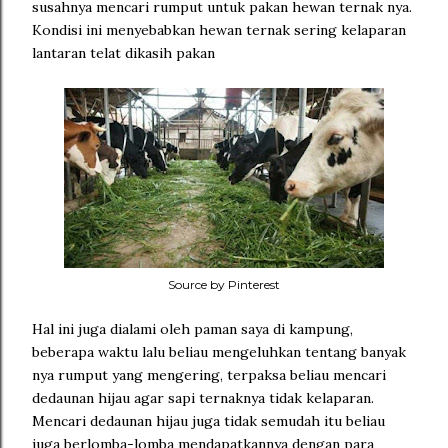
susahnya mencari rumput untuk pakan hewan ternak nya.
Kondisi ini menyebabkan hewan ternak sering kelaparan
lantaran telat dikasih pakan
Source by Pinterest
Hal ini juga dialami oleh paman saya di kampung,
beberapa waktu lalu beliau mengeluhkan tentang banyak
nya rumput yang mengering, terpaksa beliau mencari
dedaunan hijau agar sapi ternaknya tidak kelaparan.
Mencari dedaunan hijau juga tidak semudah itu beliau
juga berlomba-lomba mendapatkannya dengan para