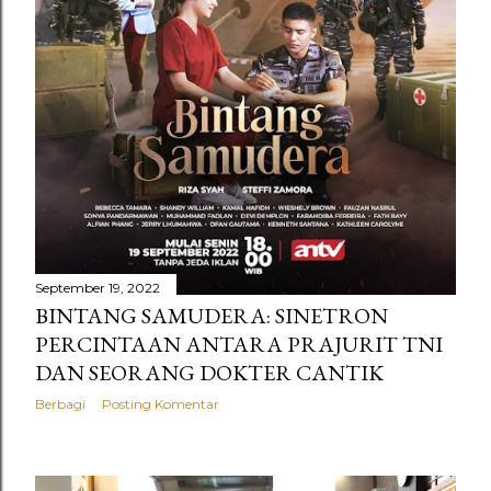
n
g
a
n
September 19, 2022
BINTANG SAMUDERA: SINETRON
PERCINTAAN ANTARA PRAJURIT TNI
DAN SEORANG DOKTER CANTIK
Berbagi
Posting Komentar