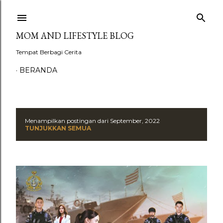
Langsung ke konten utama
MOM AND LIFESTYLE BLOG
Tempat Berbagi Cerita
BERANDA
Menampilkan postingan dari September, 2022
P
TUNJUKKAN SEMUA
o
s
t
i