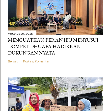
Agustus 29, 2025
MENGUATKAN PERAN IBU MENYUSUI,
DOMPET DHUAFA HADIRKAN
DUKUNGAN NYATA
Berbagi
Posting Komentar