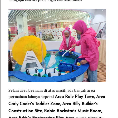
Selain area bermain di atas masih ada banyak area
permainan lainnya seperti
Area Role Play Town, Area
Carly Coder's Toddler Zone, Area Billy Builder's
Construction Site, Robin Rockstar's Music Room,