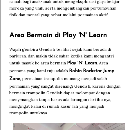
ramah bagi anak-anak untuk mengeksplorasi gaya belajar
mereka yang unik, serta mengembangkan pertumbuhan
fisik dan mental yang sehat melalui permainan aktif
Area Bermain di Play 'N' Learn
Wajah gembira Gendish terlihat sejak kami berada di
parkiran, dan makin tidak sabar ketika kami mengantri
untuk masuk ke area bermain
. Area
Play 'N' Learn
pertama yang kami tuju adalah
Robin Rockstar Jump
, permainan trampolin memang menjadi salah
Zone
permainan yang sangat disenangi Gendish, karena dengan
bermain trampolin Gendish dapat melompat dengan
menyenangkan tanpa harus ada larangan dari ibu nya,
mengingat kalau di rumah kasur lah yang menjadi
trampolin untuknya