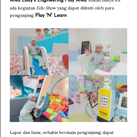
. Bukan hanya itu
Area Eddy's Engineering Play Area
ada kegiatan
Edu
Show
yang dapat diikuti oleh para
pengunjung
Play 'N' Learn
Lapar dan haus, sehabis bermain pengunjung dapat