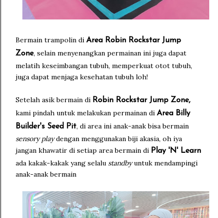
Bermain trampolin di
Area Robin Rockstar Jump
, selain menyenangkan permainan ini juga dapat
Zone
melatih keseimbangan tubuh, memperkuat otot tubuh,
juga dapat menjaga kesehatan tubuh loh!
Setelah asik bermain di
Robin Rockstar Jump Zone,
kami pindah untuk melakukan permainan di
Area Billy
, di area ini anak-anak bisa bermain
Builder's Seed Pit
sensory
play
dengan menggunakan biji akasia, oh iya
jangan khawatir di setiap area bermain di
Play 'N' Learn
ada kakak-kakak yang selalu
standby
untuk mendampingi
anak-anak bermain