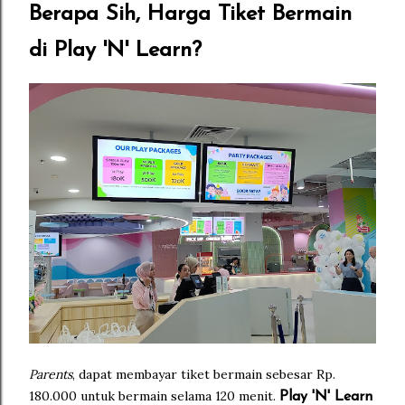
Berapa Sih, Harga Tiket Bermain
di Play 'N' Learn?
Parents
, dapat membayar tiket bermain sebesar Rp.
180.000 untuk bermain selama 120 menit.
Play 'N' Learn