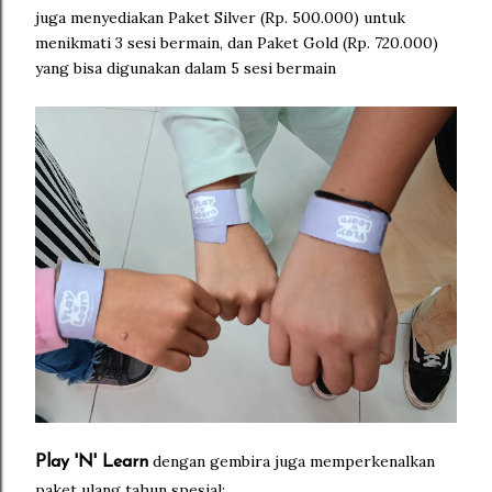
juga menyediakan Paket Silver (Rp. 500.000) untuk
menikmati 3 sesi bermain, dan Paket Gold (Rp. 720.000)
yang bisa digunakan dalam 5 sesi bermain
dengan gembira juga memperkenalkan
Play 'N' Learn
paket ulang tahun spesial: