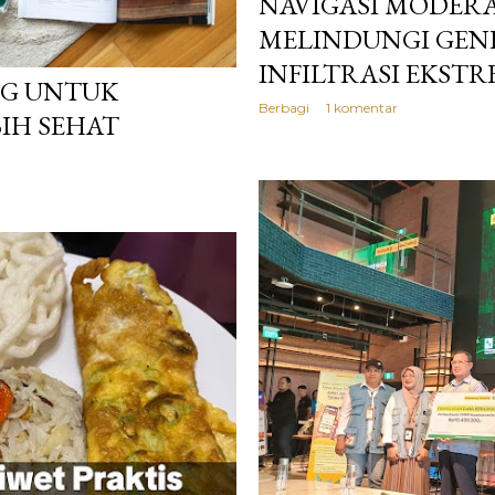
NAVIGASI MODERAS
MELINDUNGI GENE
INFILTRASI EKST
NG UNTUK
Berbagi
1 komentar
IH SEHAT