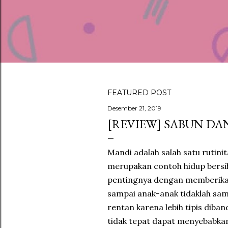
FEATURED POST
P
Desember 21, 2019
[REVIEW] SABUN DA
o
s
Mandi adalah salah satu rutin
t
merupakan contoh hidup bersih,
pentingnya dengan memberikak
i
sampai anak-anak tidaklah sam
n
rentan karena lebih tipis dib
tidak tepat dapat menyebabkan i