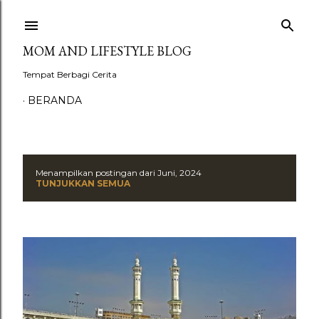
Langsung ke konten utama
MOM AND LIFESTYLE BLOG
Tempat Berbagi Cerita
BERANDA
Menampilkan postingan dari Juni, 2024
P
TUNJUKKAN SEMUA
o
s
t
i