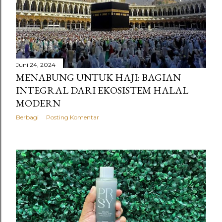
n
g
a
n
Juni 24, 2024
MENABUNG UNTUK HAJI: BAGIAN
INTEGRAL DARI EKOSISTEM HALAL
MODERN
Berbagi
Posting Komentar