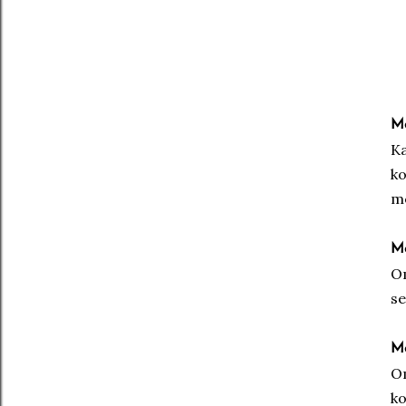
Me
K
ko
m
Me
Om
se
Me
O
ko