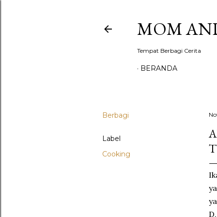
MOM AND
Tempat Berbagi Cerita
BERANDA
Berbagi
No
A
Label
T
Cooking
Ik
ya
ya
D,