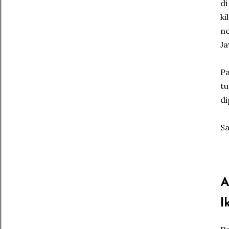
di
ki
ne
J
Pa
tu
di
Sa
A
I