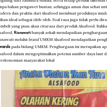
ngsung dari Samudra Hindia, serta setiap produk dikemas 
npa bahan pengawet buatan, sehingga aman dan sehat un
dern dan praktis dari Alsafood membuat produknya mud
lihan ideal sebagai oleh-oleh. Soal rasa juga tidak perlu di
mbeli yang puas akan citarasa dari produk Alsafood. Bahka
safood,
banyak sekali mendapatkan penghargaan,
Risnawati
snawati melalui
brand
UMKM Alsafood mendapatkan peng
pada bidang UMKM. Penghargaan ini merupakan apre
wards
safood dalam mengoptimalkan potensi sumber daya laut 
rekonomian masyarakat lokal