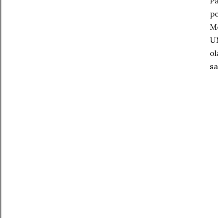
Pa
pe
Me
UM
ol
sa