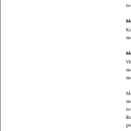
te
Me
Ka
me
Me
Vi
me
me
Me
me
te
ik
pe