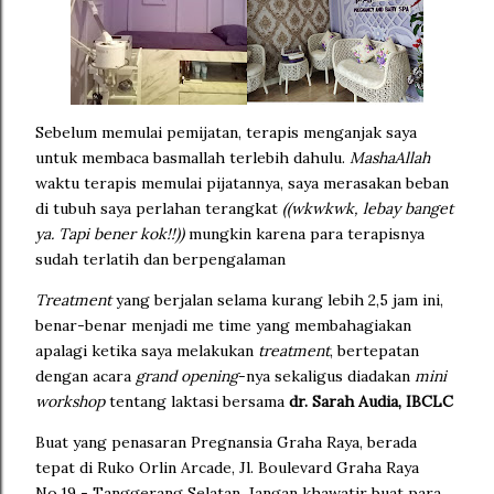
Sebelum memulai pemijatan, terapis menganjak saya
untuk membaca basmallah terlebih dahulu.
MashaAllah
waktu terapis memulai pijatannya, saya merasakan beban
di tubuh saya perlahan terangkat
((wkwkwk, lebay banget
ya. Tapi bener kok!!))
mungkin karena para terapisnya
sudah terlatih dan berpengalaman
Treatment
yang berjalan selama kurang lebih 2,5 jam ini,
benar-benar menjadi me time yang membahagiakan
apalagi ketika saya melakukan
treatment
, bertepatan
dengan acara
grand opening
-nya sekaligus diadakan
mini
workshop
tentang laktasi bersama
dr. Sarah Audia, IBCLC
Buat yang penasaran Pregnansia Graha Raya, berada
tepat di Ruko Orlin Arcade, Jl. Boulevard Graha Raya
No.19 - Tanggerang Selatan. Jangan khawatir buat para