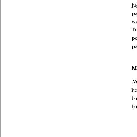
ju
pa
w
Te
pe
pa
M
N
ke
bu
ba