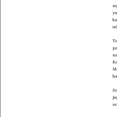
ny
ya
ka
ud
Te
pa
na
Ke
Ma
ha
Se
ju
se