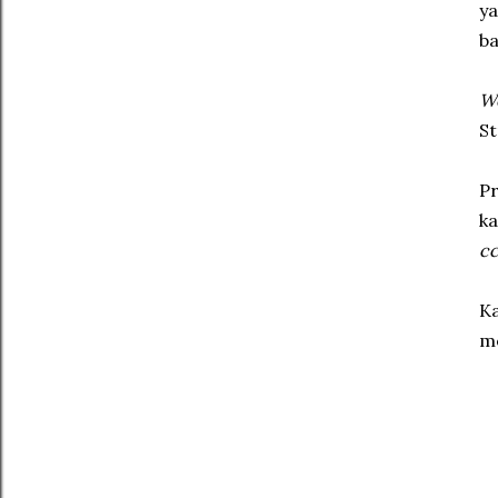
ya
ba
We
St
Pr
ka
c
Ka
m