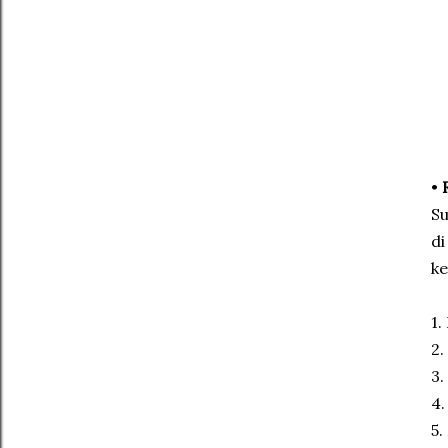
•
Su
di
ke
1.
2.
3.
4.
5.