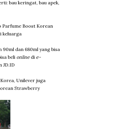
ti: bau keringat, bau apek,
to Parfume Boost Korean
i keluarga
 90ml dan 680ml yang bisa
isa beli
online
di
e-
n JD.ID
Korea, Unilever juga
Korean Strawberry