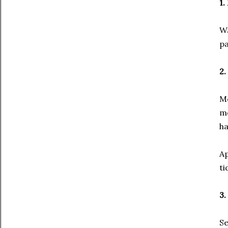
1.
Wa
pa
2.
Me
me
h
Ap
ti
3.
Se