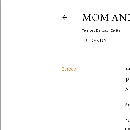
MOM AND
Tempat Berbagi Cerita
BERANDA
Berbagi
Ju
P
S
Se
Y
se