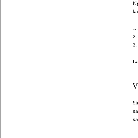
Ng
ka
1.
2.
3.
La
V
Si
sa
sa