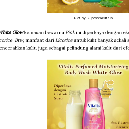
Pict by IG pesonavitalis
White Glow
kemasan bewarna
Pink
ini diperkaya dengan ek
corice
.
Btw
, manfaat dari
Licorice
untuk kulit banyak sekal
ncerahkan kulit, juga sebagai pelindung alami kulit dari ef