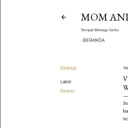
MOM AND
Tempat Berbagi Cerita
BERANDA
Berbagi
Se
V
Label
W
Beauty
Se
b
te