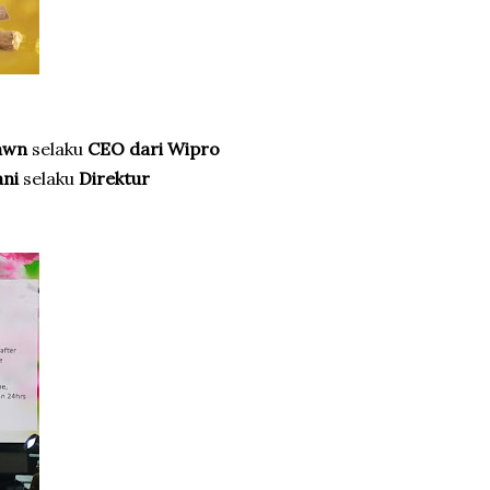
awn
selaku
CEO dari Wipro
ani
selaku
Direktur