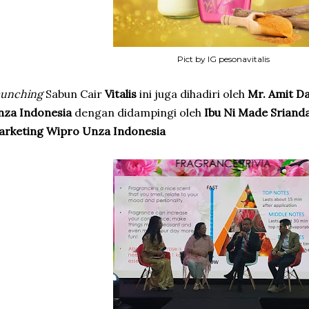
Pict by IG pesonavitalis
aunching
Sabun Cair
Vitalis
ini juga dihadiri oleh
Mr. Amit D
nza Indonesia
dengan didampingi oleh
Ibu Ni Made Sriand
arketing Wipro Unza Indonesia