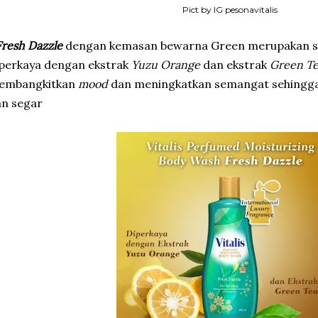
Pict by IG pesonavitalis
Fresh Dazzle
dengan kemasan bewarna Green merupakan sa
perkaya dengan ekstrak
Yuzu
Orange
dan ekstrak
Green T
embangkitkan
mood
dan meningkatkan semangat sehingga k
an segar