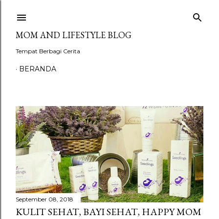
Langsung ke konten utama
MOM AND LIFESTYLE BLOG
Tempat Berbagi Cerita
BERANDA
P
o
s
t
i
September 08, 2018
KULIT SEHAT, BAYI SEHAT, HAPPY MOM