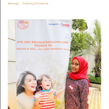
n
Berbagi
Posting Komentar
g
a
n